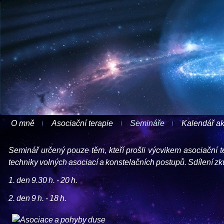
O mně
Asociační terapie
Semináře
Kalendář ak
Seminář určený pouze těm, kteří prošli výcvikem asociační t
techniky volných asociací a konstelačních postupů. Sdílení z
1. den 9.30 h. - 20 h.
2. den 9 h. - 18 h.